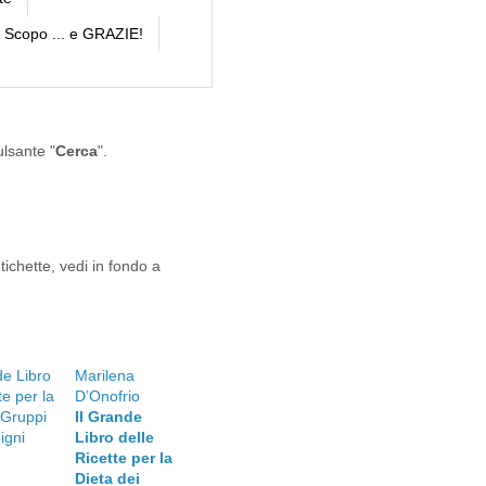
Scopo ... e GRAZIE!
ulsante "
Cerca
".
tichette, vedi in fondo a
Marilena
D’Onofrio
Il Grande
Libro delle
Ricette per la
Dieta dei