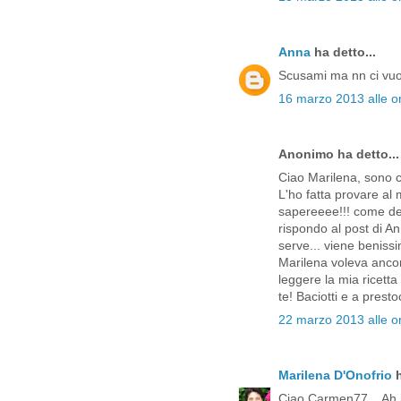
Anna
ha detto...
Scusami ma nn ci vuole
16 marzo 2013 alle o
Anonimo ha detto...
Ciao Marilena, sono con
L'ho fatta provare al
sapereeee!!! come dev
rispondo al post di Ann
serve... viene beniss
Marilena voleva ancor
leggere la mia ricetta 
te! Baciotti e a pres
22 marzo 2013 alle o
Marilena D'Onofrio
h
Ciao Carmen77... Ah i c