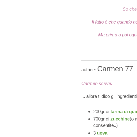
So che 
Il fatto è che quando n
Ma prima o poi ognun
Carmen 77
autrice:
Carmen scrive:
... allora ti dico gli ingredienti
200gr di
farina di qu
700gr di
zucchine
(o 
consentite..)
3
uova