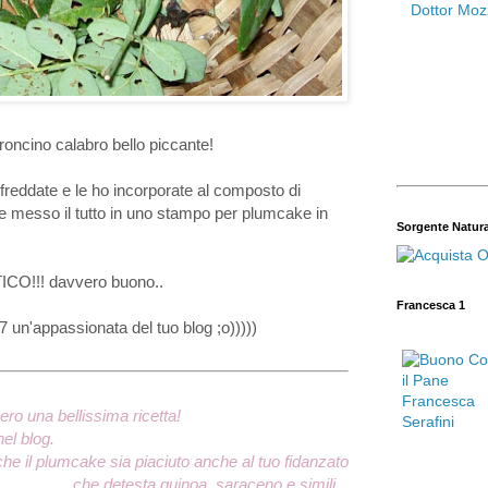
roncino calabro bello piccante!
 freddate e le ho incorporate al composto di
 e messo il tutto in uno stampo per plumcake in
Sorgente Natur
STICO!!! davvero buono..
Francesca 1
7 un'appassionata del tuo blog ;o)))))
ro una bellissima ricetta!
nel blog.
 che il plumcake sia piaciuto anche al tuo fidanzato
che detesta quinoa, saraceno e simili...