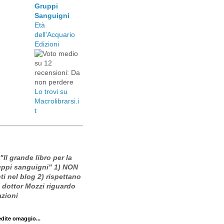
Gruppi
Sanguigni
Età
dell'Acquario
Edizioni
Lo trovi su
Macrolibrarsi.i
t
 "Il grande libro per la
ruppi sanguigni" 1) NON
i nel blog 2) rispettano
l dottor Mozzi riguardo
azioni
edite omaggio...