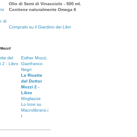
Olio di Semi di Vinacciolo - 500 ml.
Contiene naturalmente Omega 6
Compralo su il Giardino dei Libri
. Mozzi!
Esther Mozzi
,
Gianfranco
Negri
Le Ricette
del Dottor
Mozzi 2 -
Libro
Mogliazze
Lo trovi su
Macrolibrarsi.i
t