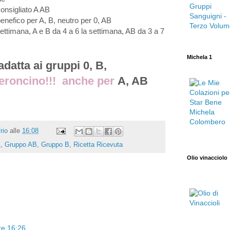
consigliato A AB
enefico per A, B, neutro per 0, AB
settimana, A e B da 4 a 6 la settimana, AB da 3 a 7
Michela 1
 adatta ai gruppi 0, B,
eroncino!!! anche per
A, AB
rio
alle
16:08
A
,
Gruppo AB
,
Gruppo B
,
Ricetta Ricevuta
Olio vinacciolo
re 16:26