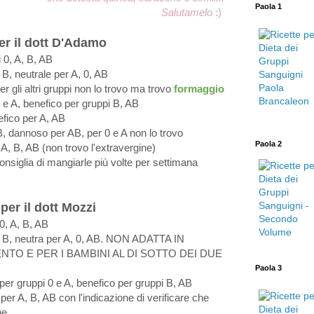
Paola 1
Salutamelo
:)
er il dott D'Adamo
i 0, A, B, AB
B, neutrale per A, 0, AB
r gli altri gruppi non lo trovo ma trovo
formaggio
 e A, benefico per gruppi B, AB
efico per A, AB
B, dannoso per AB, per 0 e A non lo trovo
Paola 2
A, B, AB (non trovo l'extravergine)
 consiglia di mangiarle più volte per settimana
per il dott Mozzi
0, A, B, AB
o B, neutra per A, 0, AB. NON ADATTA IN
TO E PER I BAMBINI AL DI SOTTO DEI DUE
Paola 3
per gruppi 0 e A, benefico per gruppi B, AB
per A, B, AB con l'indicazione di verificare che
ne