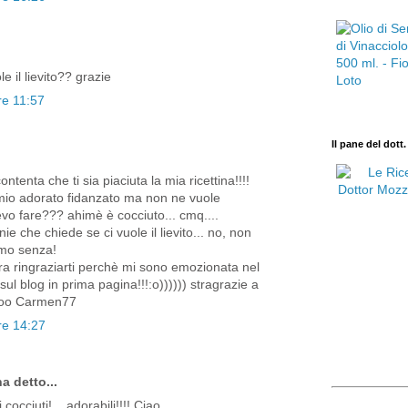
 il lievito?? grazie
re 11:57
Il pane del dott
tenta che ti sia piaciuta la mia ricettina!!!!
 mio adorato fidanzato ma non ne vuole
o fare??? ahimè è cocciuto... cmq....
ie che chiede se ci vuole il lievito... no, non
imo senza!
a ringraziarti perchè mi sono emozionata nel
sul blog in prima pagina!!!:o)))))) stragrazie a
tooo Carmen77
re 14:27
a detto...
occiuti!... adorabili!!!! Ciao