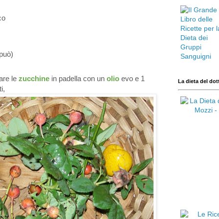
co
 può)
are le
zucchine
in padella con un
olio
evo e 1
La dieta del dot
i,