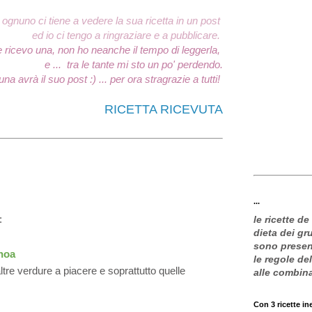
ognuno ci tiene a vedere la sua ricetta in un post
ed io ci tengo a ringraziare e a pubblicare.
e ricevo una
, non ho neanche il tempo di leggerla,
e ...
tra le tante
mi sto un po' perdendo.
a avrà il suo post :) ... per ora s
tragrazie a tutti!
RICETTA RICEVUTA
...
:
le ricette de
dieta dei g
sono present
inoa
le regole de
altre verdure a piacere e soprattutto quelle
alle combin
Con 3 ricette in