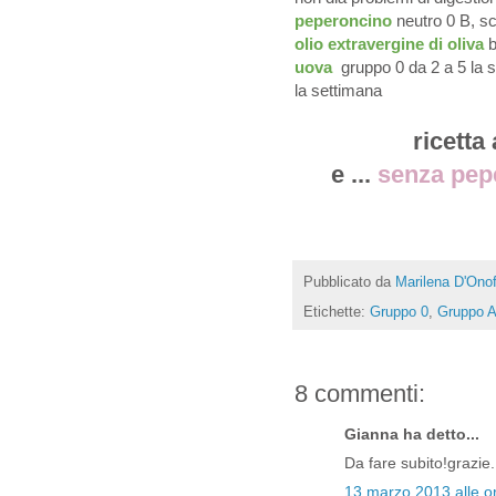
peperoncino
neutro 0 B, s
olio extravergine di oliva
b
uova
gruppo 0 da 2 a 5 la 
la settimana
ricetta
e ...
senza pep
Pubblicato da
Marilena D'Onof
Etichette:
Gruppo 0
,
Gruppo 
8 commenti:
Gianna ha detto...
Da fare subito!grazie.
13 marzo 2013 alle o