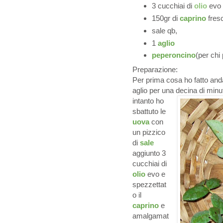
3 cucchiai di
olio
evo
150gr di
caprino
fres
sale qb,
1
aglio
peperoncino
(per chi
Preparazione:
Per prima cosa ho fatto and
aglio per una decina di minut
intanto ho
sbattuto le
uova
con
un pizzico
di
sale
aggiunto 3
cucchiai di
olio
evo e
spezzettat
o il
caprino
e
amalgamat