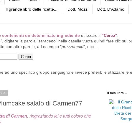
Il grande libro delle ricette....
Dott. Mozzi
Dott. D'Adamo
tte contenenti un determinato ingrediente
utilizzare il
"Cerca"
.
o
", digitare la parola "
saraceno
" nella casella vuota quindi fare clic sul p
tte con altre parole, ad esempio "
prezzemolo
", ecc...
ive ad uno specifico gruppo sanguigno è invece preferibile utilizzare le e
013
Il mio libro ...
 Plumcake salato di Carmen77
etta di Carmen
, ringraziando lei e tutti coloro che
.