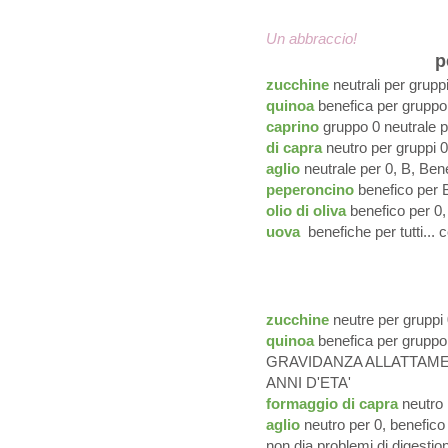
Un abbraccio!
p
zucchine
neutrali per grupp
quinoa
benefica per gruppo 
caprino
gruppo 0 neutrale pe
di capra
neutro per gruppi 0
aglio
neutrale per 0, B, Ben
peperoncino
benefico per 
olio di oliva
benefico per 0, 
uova
benefiche per tutti...
zucchine
neutre per gruppi 
quinoa
benefica per grupp
GRAVIDANZA ALLATTAMEN
ANNI D'ETA'
formaggio di capra
neutro 
aglio
neutro per 0, benefico 
non dia problemi di digestio