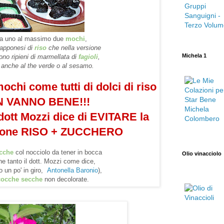
lta uno al massimo due
mochi
,
giapponesi di
riso
che nella versione
Michela 1
ono ripieni di marmellata di
fagioli
,
i anche al the verde o al sesamo
.
chi come tutti di dolci di riso
 VANNO BENE!!!
 dott Mozzi dice di EVITARE la
ione RISO + ZUCCHERO
cche
col nocciolo da tener in bocca
Olio vinacciolo
ene tanto il dott. Mozzi come dice,
 un po' in giro,
Antonella Baronio
),
cocche secche
non decolorate.