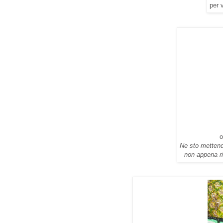
per 
o
Ne sto mettendo
non appena ri