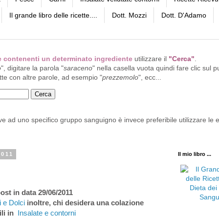
Il grande libro delle ricette....
Dott. Mozzi
Dott. D'Adamo
tte contenenti un determinato ingrediente
utilizzare il
"Cerca"
.
o
", digitare la parola "
saraceno
" nella casella vuota quindi fare clic sul p
tte con altre parole, ad esempio "
prezzemolo
", ecc...
ive ad uno specifico gruppo sanguigno è invece preferibile utilizzare le e
2011
Il mio libro ...
ost in data 29/06/2011
 e Dolci
inoltre, chi desidera una colazione
li in
Insalate e contorni