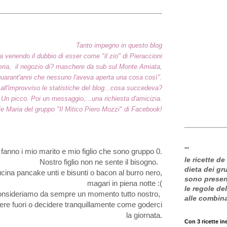
Tanto impegno in questo blog
a venendo il dubbio di esser come "il zio" di Pieraccioni
ria, il negozio di? maschere da sub sul Monte Amiata,
quarant'anni che nessuno l'aveva aperta una cosa così".
ll'improvviso le statistiche del blog...cosa succedeva?
 Un picco. Poi un messaggio,...una richiesta d'amicizia.
ie Maria del gruppo "Il Mitico Piero Mozzi" di Facebook!
...
fanno i mio marito e mio figlio che sono gruppo 0.
le ricette de
Nostro figlio non ne sente il bisogno.
dieta dei g
cina pancake unti e bisunti o bacon al burro nero,
sono present
magari in piena notte :(
le regole de
consideriamo da sempre un momento tutto nostro,
alle combin
rere fuori o decidere tranquillamente come goderci
la giornata.
Con 3 ricette in