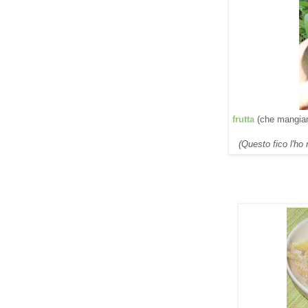
frutta
(che mangiam
(Questo fico l'ho