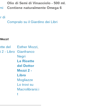
Olio di Semi di Vinacciolo - 500 ml.
Contiene naturalmente Omega 6
Compralo su il Giardino dei Libri
. Mozzi!
Esther Mozzi
,
Gianfranco
Negri
Le Ricette
del Dottor
Mozzi 2 -
Libro
Mogliazze
Lo trovi su
Macrolibrarsi.i
t