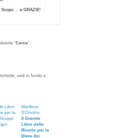
Scopo ... e GRAZIE!
ulsante "
Cerca
".
tichette, vedi in fondo a
Marilena
D’Onofrio
Il Grande
Libro delle
Ricette per la
Dieta dei