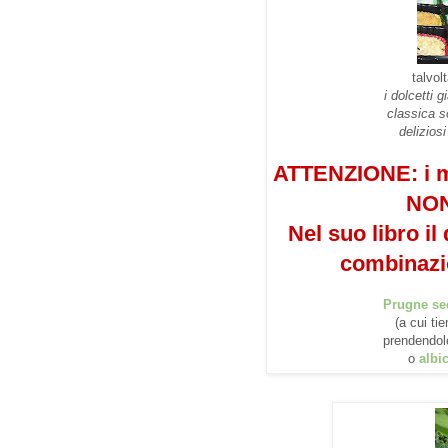
talvo
i dolcetti 
classica s
delizios
ATTENZIONE: i mo
NON
Nel suo libro il
combinaz
Prugne se
(a cui ti
prendendolo
o
albi