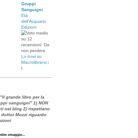
Gruppi
Sanguigni
Età
dell'Acquario
Edizioni
Lo trovi su
Macrolibrarsi.i
t
 "Il grande libro per la
ruppi sanguigni" 1) NON
i nel blog 2) rispettano
l dottor Mozzi riguardo
azioni
edite omaggio...