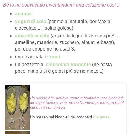
Bè io ho cominciato inventandomi una colazione così :)
ananas
yogurt di soia
(per me al naturale, per Max al
cioccolato... il solito goloso)
amaretti secchi
(amaretti di quelli veri sempre!...
armelline, mandorle, zucchero, albumi e basta),
per due coppe ne ho usati 3.
una manciata di
noci
un pezzetto di
cioccolato fondente
(ne basta
poco, ma più si è golosi più se ne mette...)
Ho deciso che dovevo usare tassativamente bicchieri
da degustazione vino, se no l'atmosfera terrazza hotel
sul mare non veniva.
Ho messo nei bicchieri dei tocchetti
d'ananas
,