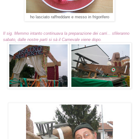
ho lasciato raffreddare e messo in frigorifero
Il sig. Memmo intanto continuava la preparazione dei carri... sfileranno
sabato, dalle nostre parti si sà il Carnevale viene dopo.