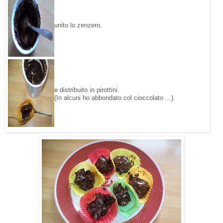
unito lo zenzero.
e distribuito in pirottini.
(In alcuni ho abbondato col cioccolato ...
).