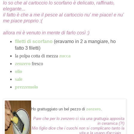
lo so che al cartoccio lo scorfano è delicato, raffinato,
elegante...
il fatto è che a me il pesce al cartoccio nu' me piace! e nu'
me piace proprio :(
allora mi è venuto in mente di farlo così :)
filetti di scorfano
(eravamo in 2 a mangiare, ho
fatto 3 filetti)
la polpa cotta di mezza
zucca
zenzero
fresco
olio
sale
prezzemolo
Ho grattuggiato un bel pezzo di
zenzero
.
Pare che per lo zenzero ci sia una grattugia apposita
in ceramica (?!)
Mio figlio dice che i cuochi non si complicano tanto la
vita e la usano d'acciaio...