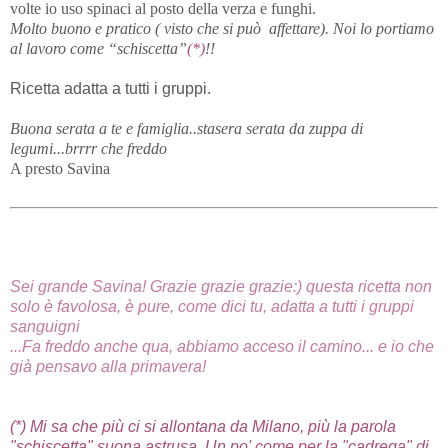
volte io uso spinaci al posto della verza e funghi.
Molto buono e pratico ( visto che si può
affettare). Noi lo portiamo
al lavoro come “schiscetta”
(*)
!!
Ricetta adatta a tutti i gruppi.
Buona serata a te e famiglia..stasera serata da zuppa di
legumi...brrrr che freddo
A presto Savina
Sei grande Savina! Grazie grazie grazie:) questa ricetta non
solo è favolosa, è pure, come dici tu, adatta a tutti i gruppi
sanguigni
...Fa freddo anche qua, abbiamo acceso il camino... e io che
già pensavo alla primavera!
(*) Mi sa che più ci si allontana da Milano, più la parola
"schiscetta" suona astrusa. Un po' come per la "cadrega" di