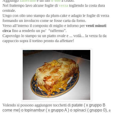
Aggiungo
zafferano
e un filo
d’olio
a crudo.
Nel frattempo lavo alcune foglie di
verza
togliendo la costa dura
centrale.
Ungo con olio uno stampo da plum-cake e adagio le foglie di verza
formando un involucro come se fosse
carta da forno.
Verso all’interno il composto di miglio e inforno per
venti minuti
circa
fino a renderlo un po’
“raffermo”.
Capovolgo lo stampo su un piatto ovale e ... voilà... la verza fa da
cappuccio sopra il tortino pronto da affettare!
Volendo si possono aggiungere tocchetti di
patate ( x gruppo B
come me) o topinambur ( x gruppo A ) o spinaci ( gruppo 0),
a