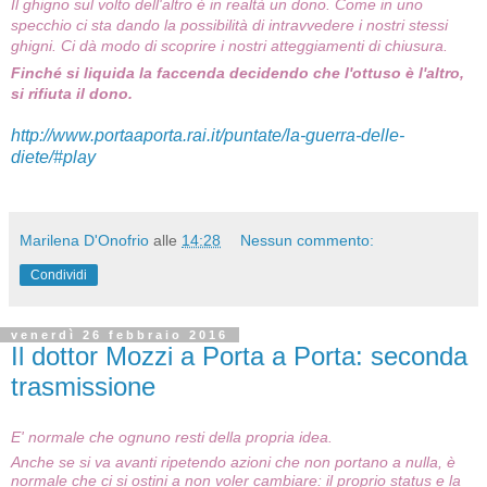
Il ghigno sul volto dell'altro è in realtà un dono. Come in uno
specchio ci sta dando la possibilità di intravvedere i nostri stessi
ghigni. Ci dà modo di scoprire i nostri atteggiamenti di chiusura.
Finché si liquida la faccenda decidendo che l'ottuso è l'altro,
si rifiuta il dono.
http://www.portaaporta.rai.it/puntate/la-guerra-delle-
diete/#play
Marilena D'Onofrio
alle
14:28
Nessun commento:
Condividi
venerdì 26 febbraio 2016
Il dottor Mozzi a Porta a Porta: seconda
trasmissione
E' normale che ognuno resti della propria idea.
Anche se si va avanti ripetendo azioni che non portano a nulla, è
normale che ci si ostini a non voler cambiare: il proprio status e la