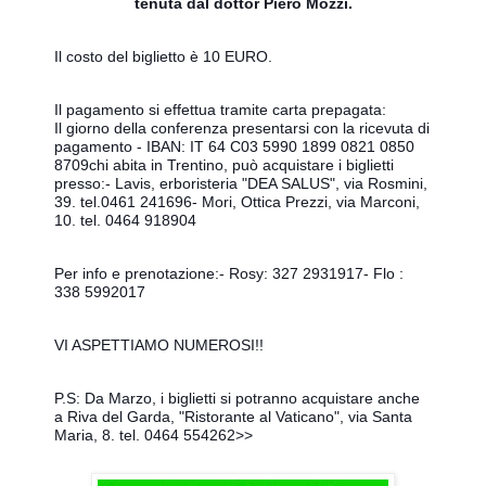
tenuta dal dottor Piero Mozzi.
Il costo del biglietto è 10 EURO.
Il pagamento si effettua tramite carta prepagata:
Il giorno della conferenza presentarsi con la ricevuta di
pagamento
- IBAN: IT 64 C03 5990 1899 0821 0850
8709
chi abita in Trentino, può acquistare i biglietti
presso:
- Lavis, erboristeria "DEA SALUS", via Rosmini,
39. tel.0461 241696
- Mori, Ottica Prezzi, via Marconi,
10. tel. 0464 918904
Per info e prenotazione:
- Rosy: 327 2931917
- Flo :
338 5992017
VI ASPETTIAMO NUMEROSI!!
P.S:
Da Marzo, i biglietti si potranno acquistare anche
a Riva del Garda, "Ristorante al Vaticano", via Santa
Maria, 8. tel. 0464 554262>>