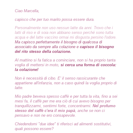
Ciao Marcella,
capisco che per tuo marito possa essere dura.
Personalmente non uso nessun latte da anni. Trovo che i
latti di riso e di soia non abbiano senso perché sono tutta
acqua e del latte vaccino ormai mi disgusta persino l'odore.
Ma capisco perfettamente il bisogno di qualcosa di
associato da sempre alla colazione e
capisco il bisogno
del rito stesso della colazione.
Al mattino si fa fatica a cominciare, non si ha proprio tanta
voglia di mettersi in moto,
si cerca una forma di coccola:
la colazione!
Non è necessità di cibo. E' il senso rassicurante che
appartiene all'infanzia, non a caso quindi la voglia proprio di
latte.
Mio padre beveva spesso caffè e per tutta la vita, fino a sei
mesi fa, il caffè per me era ciò di cui avevo bisogno per
tranquillizzarmi, sentirmi forte, concentrarmi.
Nel profumo
stesso del caffè c'era il mio papà
, anche se non ci
pensavo e non ne ero consapevole.
Chiedendomi "due idee" ti riferisci ad alimenti sostitutivi,
quali possono essere?