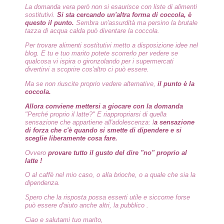
La domanda vera però non si esaurisce con liste di alimenti
sostitutivi.
Si sta cercando un'altra forma di coccola, è
questo il punto.
Sembra un'assurdità ma persino la brutale
tazza di acqua calda può diventare la coccola.
Per trovare alimenti sostitutivi metto a disposizione idee nel
blog. E tu e tuo marito potete scorrerlo per vedere se
qualcosa vi ispira o gironzolando per i supermercati
divertirvi a scoprire cos'altro ci può essere.
Ma se non riuscite proprio vedere alternative,
il punto è la
coccola.
Allora conviene mettersi a giocare con la domanda
"Perché proprio il latte?" E riappropriarsi di quella
sensazione che appartiene all'adolescenza: l
a sensazione
di forza che c'è quando si smette di dipendere e si
sceglie liberamente cosa fare.
Ovvero
provare tutto il gusto del dire "no" proprio al
latte !
O al caffè nel mio caso, o alla brioche, o a quale che sia la
dipendenza.
Spero che la risposta possa esserti utile e siccome forse
può essere d'aiuto anche altri, la pubblico .
Ciao e salutami tuo marito,