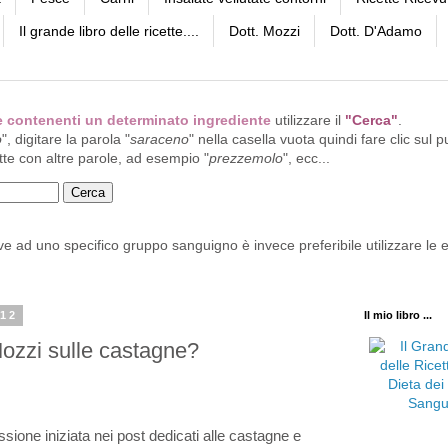
Il grande libro delle ricette....
Dott. Mozzi
Dott. D'Adamo
tte contenenti un determinato ingrediente
utilizzare il
"Cerca"
.
o
", digitare la parola "
saraceno
" nella casella vuota quindi fare clic sul p
tte con altre parole, ad esempio "
prezzemolo
", ecc...
ive ad uno specifico gruppo sanguigno è invece preferibile utilizzare le e
012
Il mio libro ...
Mozzi sulle castagne?
sione iniziata nei post dedicati alle castagne e