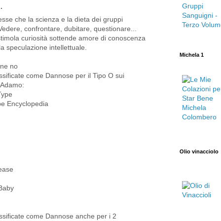
.
resse che la scienza e la dieta dei gruppi
Vedere, confrontare, dubitare, questionare...
timola curiosità sottende amore di conoscenza
la speculazione intellettuale.
Michela 1
gne no
sificate come Dannose per il Tipo O sui
D'Adamo:
 Type
pe Encyclopedia
Olio vinacciolo
sease
 Baby
ssificate come Dannose anche per i 2