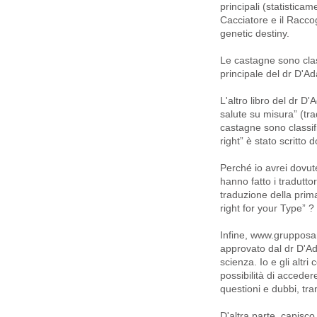
principali (statistic
Cacciatore e il Raccog
genetic destiny.
Le castagne sono cla
principale del dr D'
L'altro libro del dr D
salute su misura” (tra
castagne sono classif
right” è stato scritto d
Perché io avrei dovut
hanno fatto i tradutto
traduzione della prim
right for your Type” ?
Infine, www.grupposan
approvato dal dr D'Ad
scienza. Io e gli altri
possibilità di acceder
questioni e dubbi, tram
D'altra parte, capisco