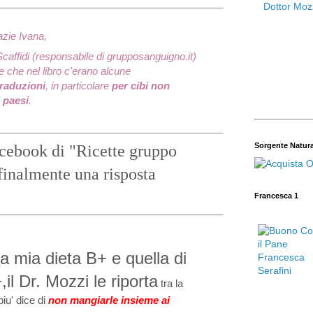
zie Ivana,
Scaffidi (responsabile di grupposanguigno.it)
 che nel libro c'erano alcune
raduzioni
, in particolare
per cibi non
 paesi
.
Sorgente Natur
acebook di "Ricette gruppo
finalmente una risposta
Francesca 1
la mia dieta B+ e quella di
il Dr. Mozzi le riporta
tra la
piu' dice di
non mangiarle insieme ai