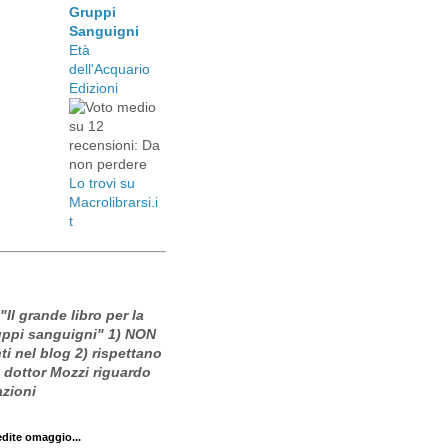
Gruppi
Sanguigni
Età
dell'Acquario
Edizioni
Lo trovi su
Macrolibrarsi.i
t
 "Il grande libro per la
ruppi sanguigni" 1) NON
i nel blog 2) rispettano
l dottor Mozzi riguardo
azioni
edite omaggio...