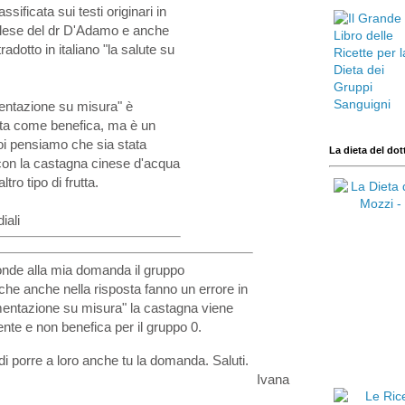
assificata sui testi originari in
glese del dr D'Adamo e anche
tradotto in italiano "la salute su
mentazione su misura" è
ata come benefica, ma è un
oi pensiamo che sia stata
La dieta del dot
on la castagna cinese d'acqua
ltro tipo di frutta.
iali
onde alla mia domanda il gruppo
he anche nella risposta fanno un errore in
imentazione su misura" la castagna viene
ente e non benefica per il gruppo 0.
di porre a loro anche tu la domanda. Saluti.
Ivana