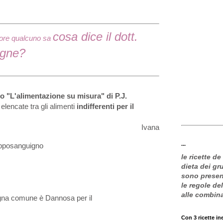
cosa dice il dott.
vore qualcuno sa
agne?
ro "L'alimentazione su misura" di P.J.
lencate tra gli alimenti
indifferenti per il
Ivana
...
pposanguigno
le ricette de
dieta dei g
sono present
le regole de
alle combin
gna comune è Dannosa per il
Con 3 ricette in