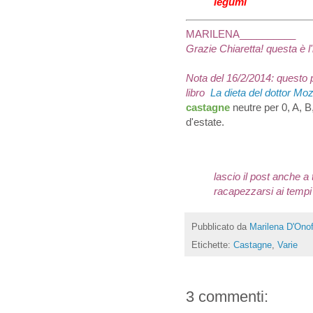
legumi
"
MARILENA__________
Grazie Chiaretta! questa è l
Nota del 16/2/2014: questo p
libro
La dieta del dottor Moz
castagne
neutre per 0, A, B,
d'estate.
lascio il post anche a 
racapezzarsi ai tempi
Pubblicato da
Marilena D'Onof
Etichette:
Castagne
,
Varie
3 commenti: