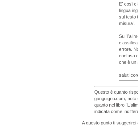
E' così cl
lingua in
sul testo 
misura".
Su "l'ali
classific
errore. N
confusa c
che è un a
saluti cord
Questo è quanto risp
ganguigno.com; noto c
quanto nel libro "L'al
indicata come indiffer
A questo punto ti suggerirei 