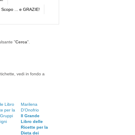
Scopo ... e GRAZIE!
ulsante "
Cerca
".
tichette, vedi in fondo a
Marilena
D’Onofrio
Il Grande
Libro delle
Ricette per la
Dieta dei