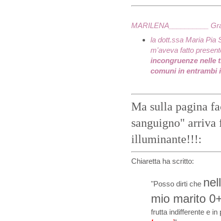
MARILENA__________
Gra
la dott.ssa Maria Pia 
m'aveva fatto presente
incongruenze nelle t
comuni in entrambi i
Ma sulla pagina f
sanguigno" arriva 
illuminante!!!:
Chiaretta ha scritto:
nel
"Posso dirti che
mio marito 0+,
frutta
indifferente
e in 