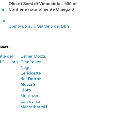
Olio di Semi di Vinacciolo - 500 ml.
Contiene naturalmente Omega 6
Compralo su il Giardino dei Libri
. Mozzi!
Esther Mozzi
,
Gianfranco
Negri
Le Ricette
del Dottor
Mozzi 2 -
Libro
Mogliazze
Lo trovi su
Macrolibrarsi.i
t