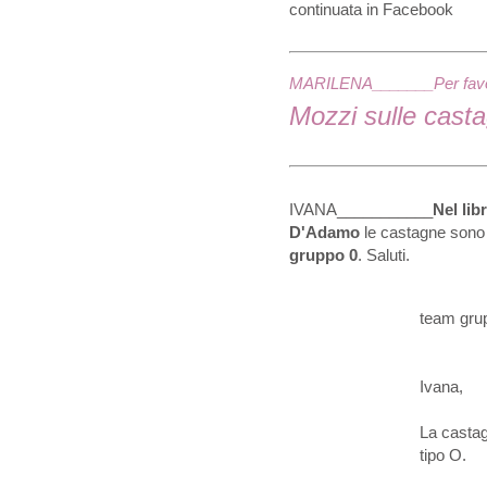
continuata in Facebook
MARILENA_______
Per fa
Mozzi sulle cast
IVANA___________
Nel lib
D'Adamo
le castagne sono e
gruppo 0
. Saluti.
team gru
Ivana,
La casta
tipo O.