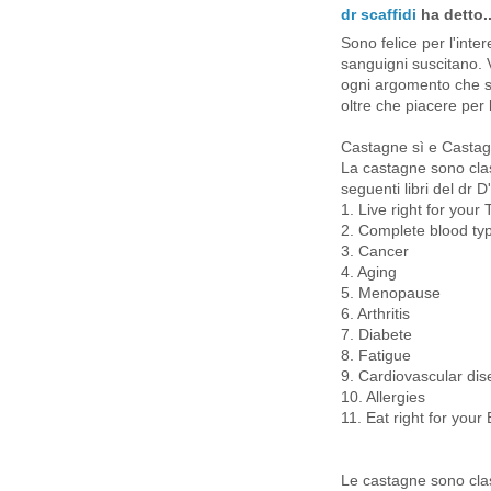
dr scaffidi
ha detto..
Sono felice per l'inte
sanguigni suscitano. 
ogni argomento che s
oltre che piacere per 
Castagne sì e Casta
La castagne sono clas
seguenti libri del dr 
1. Live right for your
2. Complete blood ty
3. Cancer
4. Aging
5. Menopause
6. Arthritis
7. Diabete
8. Fatigue
9. Cardiovascular di
10. Allergies
11. Eat right for your
Le castagne sono cla