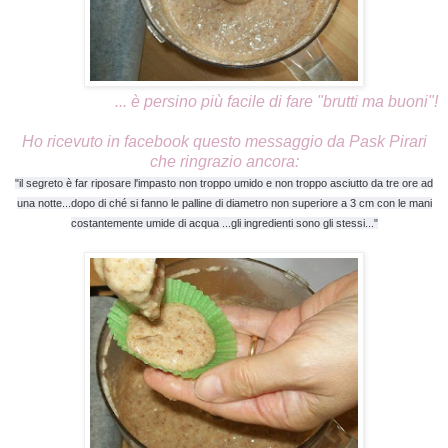
... è persino più facile di fare "brutti ma buoni"!
Ho ricevuto in facebook questo messaggio da Pask Pirari
che ringrazio ancora:
"il segreto è far riposare l'impasto non troppo umido e non troppo asciutto da tre ore ad
una notte...dopo di ché si fanno le palline di diametro non superiore a 3 cm con le mani
costantemente umide di acqua ...gli ingredienti sono gli stessi..."