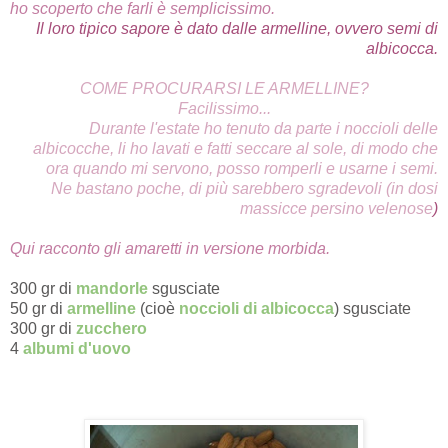
ho scoperto che farli è semplicissimo.
Il loro tipico sapore è dato dalle armelline, ovvero semi di
albicocca.
COME PROCURARSI LE ARMELLINE?
Facilissimo...
Durante l'estate ho tenuto da parte i noccioli delle
albicocche, li ho lavati e fatti seccare al sole, di modo che
ora quando mi servono, posso romperli e usarne i semi.
Ne bastano poche, di più sarebbero sgradevoli (in dosi
massicce persino velenose
)
Qui racconto gli amaretti in versione morbida.
300 gr di
mandorle
sgusciate
50 gr di
armelline
(cioè
noccioli di albicocca
) sgusciate
300 gr di
zucchero
4
albumi d'uovo