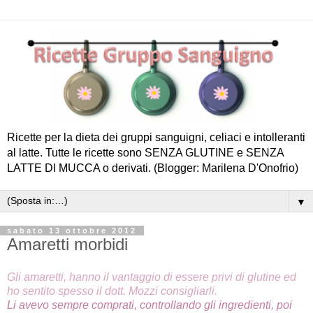
Ricette per la dieta dei gruppi sanguigni, celiaci e intolleranti
al latte. Tutte le ricette sono SENZA GLUTINE e SENZA
LATTE DI MUCCA o derivati. (Blogger: Marilena D'Onofrio)
▼
sabato 13 ottobre 2012
Amaretti morbidi
Gli amaretti, hanno il vantaggio di essere privi di glutine ed
ho sentito spesso il dott. Mozzi consigliarli.
Li avevo sempre comprati, controllando gli ingredienti, poi