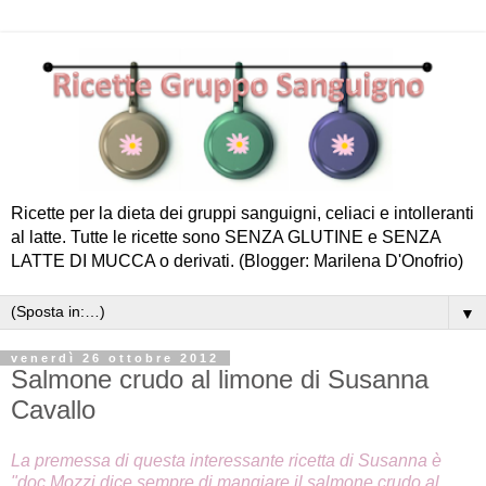
Ricette per la dieta dei gruppi sanguigni, celiaci e intolleranti
al latte. Tutte le ricette sono SENZA GLUTINE e SENZA
LATTE DI MUCCA o derivati. (Blogger: Marilena D'Onofrio)
▼
venerdì 26 ottobre 2012
Salmone crudo al limone di Susanna
Cavallo
La premessa di questa interessante ricetta di Susanna è
"doc Mozzi dice sempre di mangiare il salmone crudo al