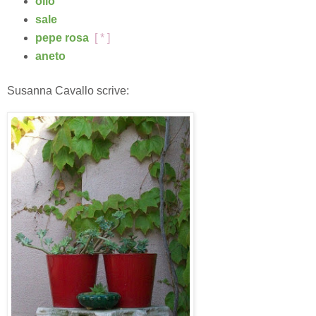
olio
sale
pepe rosa
[ * ]
aneto
Susanna Cavallo scrive: