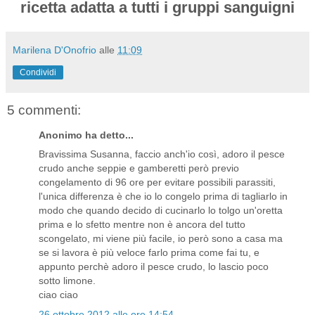
ricetta adatta a tutti i gruppi sanguigni
Marilena D'Onofrio
alle
11:09
Condividi
5 commenti:
Anonimo ha detto...
Bravissima Susanna, faccio anch'io così, adoro il pesce
crudo anche seppie e gamberetti però previo
congelamento di 96 ore per evitare possibili parassiti,
l'unica differenza è che io lo congelo prima di tagliarlo in
modo che quando decido di cucinarlo lo tolgo un'oretta
prima e lo sfetto mentre non è ancora del tutto
scongelato, mi viene più facile, io però sono a casa ma
se si lavora è più veloce farlo prima come fai tu, e
appunto perchè adoro il pesce crudo, lo lascio poco
sotto limone.
ciao ciao
26 ottobre 2012 alle ore 14:54