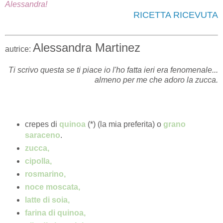
Alessandra!
RICETTA RICEVUTA
Alessandra Martinez
autrice:
Ti scrivo questa se ti piace io l'ho fatta ieri era fenomenale...
almeno per me che adoro la zucca.
crepes di
quinoa
(*) (la mia preferita) o
grano
saraceno
.
zucca,
c
ipolla,
rosmarino,
noce moscata,
latte di soia,
farina di quinoa,