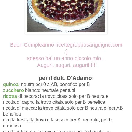
Buon Compleanno ricettegrupposanguigno.com
:)
adesso hai un anno piccolo mio...
Auguri, auguri, auguri!!!!!
per il dott. D'Adamo:
quinoa
: neutra per 0 a AB, benefica per B
zucchero
bianco: neutrale per tutti
ricotta
di pecora: la trovo citata solo per B neutrale
ricotta di capra: la trovo citata solo per B benefica
ricotta di mucca: la trovo citata solo per B neutrale, per AB
benefica
ricotta fresca:la trovo citata solo per A neutrale, per 0
dannosa
ricotta infornata: la trovo citata solo per A 0 neutrale