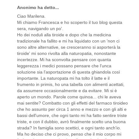
Anonimo ha detto...
Ciao Marilena.
Mi chiamo Francesca e ho scoperto il tuo blog questa
sera, navigando un po'.
Ho dei noduli alla tiroide e dopo che la medicina
tradizionale ha fallito e mi ha liquidato con un 'non ci
sono altre alternative, se cresceranno si asporterà la
tiroide' mi sono rivolta alla naturopatia, nonostante
incertezze. Mi ha sconvolta pensare con quanta
leggerezza i medici possano pensare che l'unca
soluzione sia l'asportazione di questa ghiandola così
importante. La naturopata mi ha tolto il latte e il
frumento in primis, ho una tabella con alimenti acettati,
da assumere occasionalmente e da evitare. Mi si è
aperto un mondo. Parole come quinoa... chi le aveva
mai sentite? Combatto con gli effetti del farmaco tiroideo
che ho assunto per circa 1 anno e mezzo e con gli alti e
bassi dell'umore, che ogni tanto mi ha fatto sentire triste
triste, e con il dubbio, avrò finalmente scelto una buona
strada? In famiglia sono scettici, e ogni tanto anch'io.
Ma ho deciso che ci provo, penso che il mio corpo mi