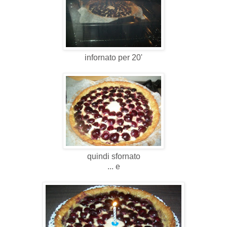
infornato per 20'
quindi sfornato
... e