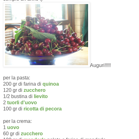
Auguri!!!!!
per la pasta:
200 gr di farina di
quinoa
120 gr di
zucchero
1/2 bustina di
lievito
2
tuorli d'uovo
100 gr di
ricotta di pecora
per la crema:
1
uovo
60 gr di
zucchero