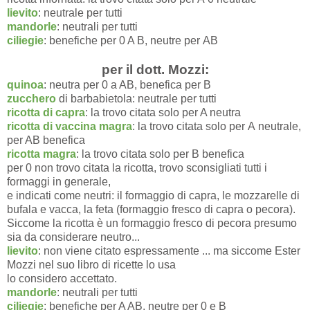
lievito
: neutrale per tutti
mandorle
: neutrali per tutti
ciliegie
: benefiche per 0 A B, neutre per AB
per il dott. Mozzi:
quinoa
: neutra per 0 a AB, benefica per B
zucchero
di barbabietola: neutrale per tutti
ricotta di capra
: la trovo citata solo per A neutra
ricotta di vaccina magra
: la trovo citata solo per A neutrale,
per AB benefica
ricotta magra
: la trovo citata solo per B benefica
per 0 non trovo citata la ricotta, trovo sconsigliati tutti i
formaggi in generale,
e indicati come neutri: il formaggio di capra, le mozzarelle di
bufala e vacca, la feta (formaggio fresco di capra o pecora).
Siccome la ricotta è un formaggio fresco di pecora presumo
sia da considerare neutro...
lievito
: non viene citato espressamente ... ma siccome Ester
Mozzi nel suo libro di ricette lo usa
lo considero accettato.
mandorle
: neutrali per tutti
ciliegie
: benefiche per A AB, neutre per 0 e B