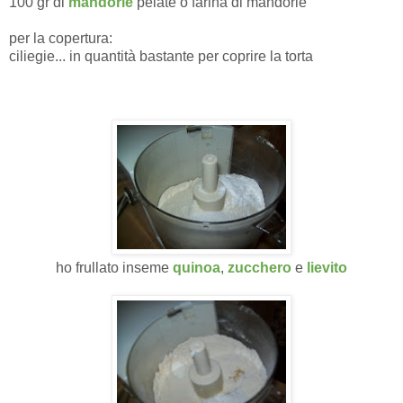
100 gr di
mandorle
pelate o farina di mandorle
per la copertura:
ciliegie... in quantità bastante per coprire la torta
ho frullato inseme
quinoa
,
zucchero
e
lievito