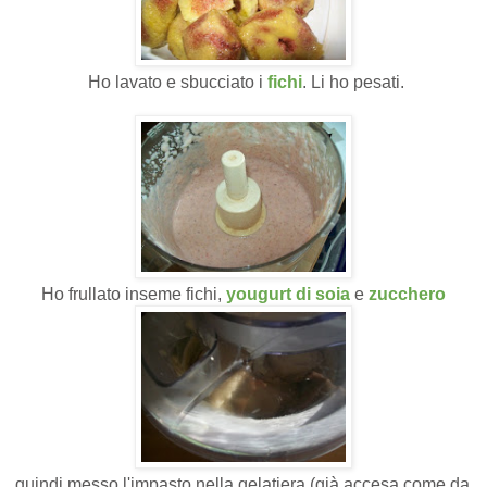
Ho lavato e sbucciato i
fichi
. Li ho pesati.
Ho frullato inseme fichi,
yougurt di soia
e
zucchero
quindi messo l'impasto nella gelatiera (già accesa come da