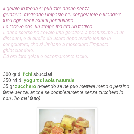
Il gelato in teoria si può fare anche senza
gelatiera, mettendo l'impasto nel congelatore e tirandolo
fuori ogni venti minuti per frullarlo.
Lo facevo così un tempo ma era un traffico...
L'anno scorso ho trovato una gelatiera a pochissimo in un
discount, è di quelle da usare dopo averle tenute in
congelatore, che si limitano a mescolare l'impasto
ghiacciandolo.
Ed ora fare gelati è estremamente facile.
300 gr di
fichi
sbucciati
250 ml di
yogurt di soia naturale
35 gr
zucchero
(volendo se ne può mettere meno o persino
farne senza, anche se completamente senza zucchero io
non l'ho mai fatto)