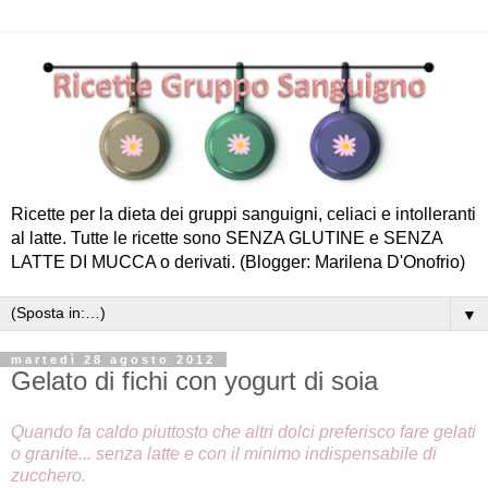
Ricette per la dieta dei gruppi sanguigni, celiaci e intolleranti
al latte. Tutte le ricette sono SENZA GLUTINE e SENZA
LATTE DI MUCCA o derivati. (Blogger: Marilena D'Onofrio)
▼
martedì 28 agosto 2012
Gelato di fichi con yogurt di soia
Quando fa caldo piuttosto che altri dolci preferisco fare gelati
o granite... senza latte e con il minimo indispensabile di
zucchero.