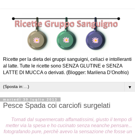
Ricette per la dieta dei gruppi sanguigni, celiaci e intolleranti
al latte. Tutte le ricette sono SENZA GLUTINE e SENZA
LATTE DI MUCCA o derivati. (Blogger: Marilena D'Onofrio)
▼
martedì 30 luglio 2013
Pesce Spada coi carciofi surgelati
Tornati dal supermercato affamatissimi, giusto il tempo di
metter via la spesa e ho cucinato senza neanche pensare...
fotografando pure, perchè avevo la sensazione che fosse un