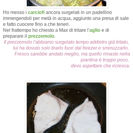
Ho messo i
carciofi
ancora surgelati in un padellino
immergendoli per metà in acqua, aggiunto una presa di sale
e fatto cuocere fino a che teneri.
Nel frattempo ho chiesto a Max di tritare l'
aglio
e di
preparare il
prezzemolo
.
Il prezzemolo l'abbiamo surgelato tempo addietro già tritato,
lui ha dovuto solo tirarlo fuori dal freezer e sminuzzarlo.
Fresco sarebbe andato meglio, ma quello rimasto nella
piantina è troppo poco,
devo aspettare che ricresca.