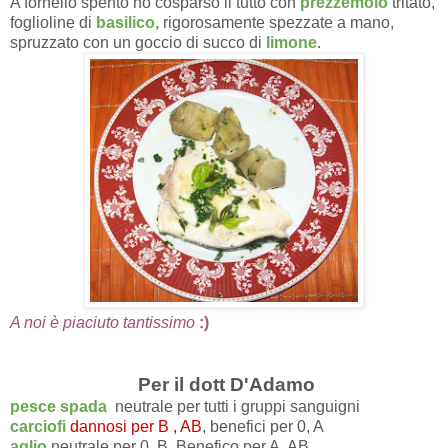
A fornello spento ho cosparso il tutto con
prezzemolo
tritato,
foglioline di
basilico,
rigorosamente spezzate a mano,
spruzzato con un goccio di succo di
limone
.
A noi è piaciuto tantissimo
:)
Per il dott D'Adamo
pesce spada
neutrale per tutti i gruppi sanguigni
carciofi
dannosi per B , AB
, benefici per 0, A
aglio
neutrale per 0, B, Benefico per A, AB