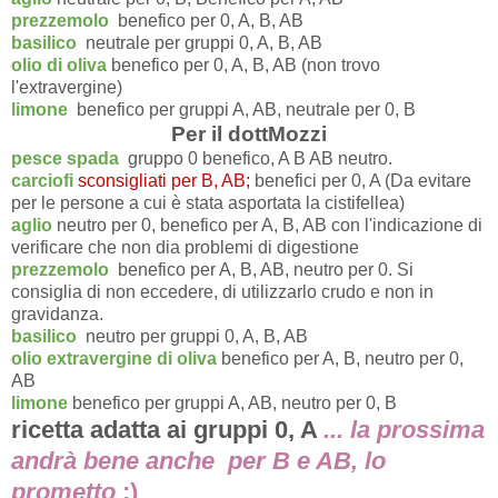
prezzemolo
benefico per 0, A, B, AB
basilico
neutrale per gruppi 0, A, B, AB
olio di oliva
benefico per 0, A, B, AB (non trovo
l'extravergine)
limone
benefico per gruppi A, AB, neutrale per 0, B
Per il dottMozzi
pesce spada
gruppo 0 benefico, A B AB neutro.
carciofi
s
consigliati per B, AB;
benefici per 0, A (Da evitare
per le persone a cui è stata asportata la cistifellea)
aglio
neutro per 0, benefico per A, B, AB con l'indicazione di
verificare che non dia problemi di digestione
prezzemolo
benefico per A, B, AB, neutro per 0. Si
consiglia di non eccedere, di utilizzarlo crudo e non in
gravidanza.
basilico
neutro per gruppi 0, A, B, AB
olio extravergine di oliva
benefico per A, B, neutro per 0,
AB
limone
benefico per gruppi A, AB, neutro per 0, B
ricetta adatta ai gruppi 0, A
...
la prossima
andrà bene anche per B e AB, lo
prometto
:)