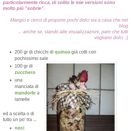
particolarmente ricca, di solito le mie versioni sono
molto più "sobrie".
Mangio e cerco di proporre pochi
dolci
sia a casa che nel
blog
... anche se, stando alle visualizzazioni, pare che tutti
vogliano dolci ;)
200 gr di chicchi di
quinoa
già cotti con
pochissimo sale
100 gr di
zucchero
una
manciata di
mandorle
a
lamelle
ed a scelta o di
tutto un po' tra ...
noci