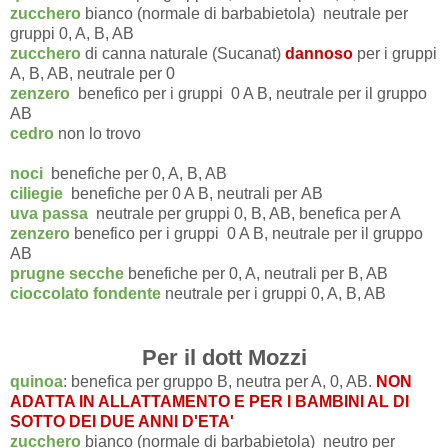
zucchero
bianco (normale di barbabietola) neutrale per
gruppi 0, A, B, AB
zucchero
di canna naturale (Sucanat)
dannoso
per i gruppi
A, B, AB, neutrale per 0
zenzero
benefico per i gruppi 0 A B, neutrale per il gruppo
AB
cedro
non lo trovo
noci
benefiche per 0, A, B, AB
ciliegie
benefiche per 0 A B, neutrali per AB
uva passa
neutrale per gruppi 0, B, AB, benefica per A
zenzero
benefico per i gruppi 0 A B, neutrale per il gruppo
AB
prugne secche
benefiche per 0, A, neutrali per B, AB
cioccolato fondente
neutrale per i gruppi 0, A, B, AB
Per il dott Mozzi
quinoa
: benefica per gruppo B, neutra per A, 0, AB.
NON
ADATTA IN ALLATTAMENTO E PER I BAMBINI AL DI
SOTTO DEI DUE ANNI D'ETA'
zucchero
bianco (normale di barbabietola) neutro per