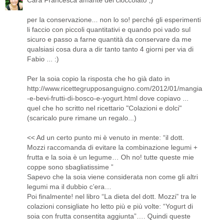
per la conservazione... non lo so! perché gli esperimenti
li faccio con piccoli quantitativi e quando poi vado sul
sicuro e passo a farne quantità da conservare da me
qualsiasi cosa dura a dir tanto tanto 4 giorni per via di
Fabio ... :)
Per la soia copio la risposta che ho già dato in
http://www.ricettegrupposanguigno.com/2012/01/mangia
-e-bevi-frutti-di-bosco-e-yogurt.html dove copiavo ...
quel che ho scritto nel ricettario "Colazioni e dolci"
(scaricalo pure rimane un regalo...)
<< Ad un certo punto mi è venuto in mente: “il dott.
Mozzi raccomanda di evitare la combinazione legumi +
frutta e la soia è un legume… Oh no! tutte queste mie
coppe sono sbagliatissime ”
Sapevo che la soia viene considerata non come gli altri
legumi ma il dubbio c’era…
Poi finalmente! nel libro “La dieta del dott. Mozzi” tra le
colazioni consigliate ho letto più e più volte: “Yogurt di
soia con frutta consentita aggiunta”…. Quindi queste