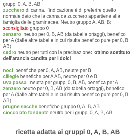
gruppi 0, A, B, AB
zucchero
di canna, l’indicazione è di preferire quello
normale dato che la canna da zucchero appartiene alla
famiglia delle graminacee. Neutro gruppo A, AB, B;
sconsigliato
gruppo 0
zenzero
neutro per 0, B, AB (da tabella ortaggi), benefico
per A (dalle altre tabelle in cui risulta benefico pure per 0, B,
AB)
cedro
neutro per tutti con la precisazione:
ottimo sostituto
dell'arancia candita per i dolci
noci
benefiche per 0, A, AB, neutre per B
ciliegie
benefiche per A AB, neutre per 0 e B
uva passa
neutra per gruppi 0, B, AB, benefica per A
zenzero
neutro per 0, B, AB (da tabella ortaggi), benefico
per A (dalle altre tabelle in cui risulta benefico pure per 0, B,
AB)
prugne secche
benefiche gruppo 0, A, B, AB
cioccolato fondent
e neutro per i gruppi 0, A, B, AB
ricetta adatta ai gruppi 0, A, B, AB