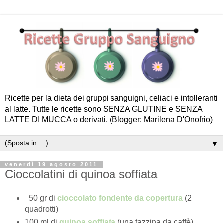
Ricette per la dieta dei gruppi sanguigni, celiaci e intolleranti
al latte. Tutte le ricette sono SENZA GLUTINE e SENZA
LATTE DI MUCCA o derivati. (Blogger: Marilena D'Onofrio)
▼
venerdì 19 agosto 2011
Cioccolatini di quinoa soffiata
50 gr di
cioccolato fondente da copertura
(2
quadrotti)
100 ml di
quinoa soffiata
(una tazzina da caffè)