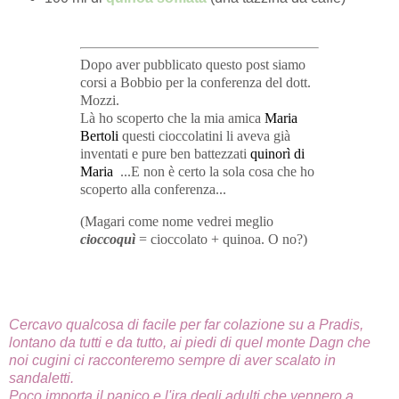
Dopo aver pubblicato questo post siamo
corsi a Bobbio per la conferenza del dott.
Mozzi.
Là ho scoperto che la mia amica
Maria
Bertoli
questi cioccolatini li aveva già
inventati e pure ben battezzati
quinorì di
Maria
...
E non è certo la sola cosa che ho
scoperto alla conferenza...
(Magari come nome vedrei meglio
cioccoquì
= cioccolato + quinoa. O no?)
Cercavo qualcosa di facile per far colazione su a Pradis,
lontano da tutti e da tutto, ai piedi di quel monte Dagn che
noi cugini ci racconteremo sempre di aver scalato in
sandaletti.
Poco importa il panico e l'ira degli adulti che vennero a