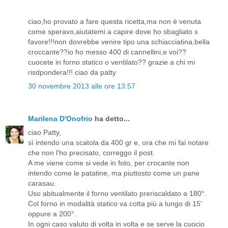
ciao,ho provato a fare questa ricetta,ma non è venuta
come speravo,aiutatemi a capire dove ho sbagliato x
favore!!!non dovrebbe venire tipo una schiacciatina,bella
croccante??io ho messo 400 di cannellini,e voi??
cuocete in forno statico o ventilato?? grazie a chi mi
risdpondera!!! ciao da patty
30 novembre 2013 alle ore 13:57
Marilena D'Onofrio
ha detto...
ciao Patty,
sì intendo una scatola da 400 gr e, ora che mi fai notare
che non l'ho precisato, correggo il post.
A me viene come si vede in foto, per crocante non
intendo come le patatine, ma piuttosto come un pane
carasau.
Uso abitualmente il forno ventilato preriscaldato a 180°.
Col forno in modalità statico va cotta più a lungo di 15'
oppure a 200°.
In ogni caso valuto di volta in volta e se serve la cuocio