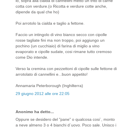
io, sopra alla cialda di cannellini metto un trito di carne
cotta con verdure.(o Ricotta e verdure cotte anche,
dipende da qual che ho)
Poi arrotolo la cialda e taglio a fettone.
Faccio un intingolo di vino bianco secco con cipolle
rosse tagliate fini ma non troppo, poi aggiungo un
pochino (un cucchiaio) di farina di miglio a vino
evaporato e cipolle sudate, cosi rimane tutto cremoso
come Dio intende.
Verso la cremina con pezzettoni di cipolle sulle fettone di
arrotolato di cannellini e...buon appetito!
Annamaria Peterborough (Inghilterra)
29 giugno 2012 alle ore 22:05
Anonimo ha detto...
Oppure se desidero del "pane" o qualcosa cosi`, monto
a neve almeno 3 o 4 bianchi d`uovo. Poco sale. Unisco i