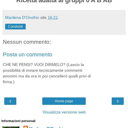
Ricetta adatta ai gruppi 0 A B AB
Marilena D'Onofrio
alle
16:21
Condividi
Nessun commento:
Posta un commento
CHE NE PENSI? VUOI DIRMELO? (Lascio la
possibilità di inviare tecnicamente commenti
anonimi ma da ora in poi cancellerò quelli privi di
firma.)
‹
›
Home page
Visualizza versione web
Informazioni personali