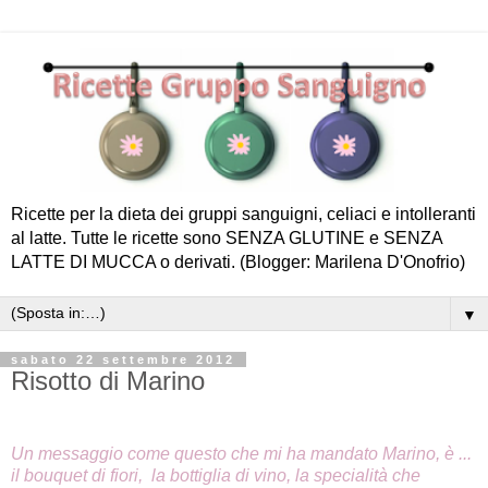
Ricette per la dieta dei gruppi sanguigni, celiaci e intolleranti
al latte. Tutte le ricette sono SENZA GLUTINE e SENZA
LATTE DI MUCCA o derivati. (Blogger: Marilena D'Onofrio)
▼
sabato 22 settembre 2012
Risotto di Marino
Un messaggio come questo che mi ha mandato Marino, è ...
il bouquet di fiori, la bottiglia di vino, l
a specialità che