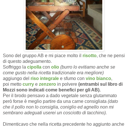
Sono del gruppo AB e mi piace molto il
risotto
, che ne pensi
di questo adeguamento.
Soffriggo la
cipolla
con
olio
(burro lo evitiamo anche se
come gusto nella ricetta tradizionale era megliore)
aggiungo del
riso integrale
e sfumo con
vino bianco
,
poi metto
curry
e
zenzero
in polvere
(entrambi sul libro di
Mozzi sono indicati come benefici per gli AB).
Per il brodo pensavo a dado vegetale senza glutammato
però forse è meglio partire da una carne consigliata
(dato
che il pollo non lo consiglia, coniglio ed agnello non mi
sembrano adeguati userei un cosciotto di tacchino).
Dimenticavo che nella ricetta precedente ho aggiunto anche