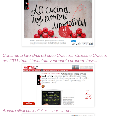
Continuo a fare click ed ecco Cracco... Cracco è Cracco,
nel 2011 rimasi incantata vedendolo proporre insetti....
Ancora click click click e ... questa poi!