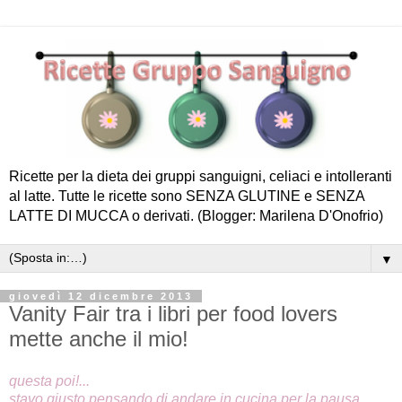
Ricette per la dieta dei gruppi sanguigni, celiaci e intolleranti
al latte. Tutte le ricette sono SENZA GLUTINE e SENZA
LATTE DI MUCCA o derivati. (Blogger: Marilena D'Onofrio)
▼
giovedì 12 dicembre 2013
Vanity Fair tra i libri per food lovers
mette anche il mio!
questa poi!...
stavo giusto pensando di andare in cucina per la pausa