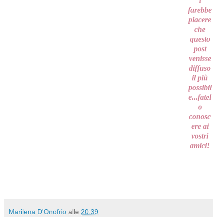
i
farebbe
piacere
che
questo
post
venisse
diffuso
il più
possibil
e...fatel
o
conosc
ere ai
vostri
amici!
Marilena D'Onofrio
alle
20:39