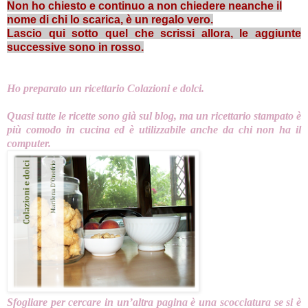
Non ho chiesto e continuo a non chiedere neanche il
nome di chi lo scarica,
è un regalo vero.
Lascio qui sotto quel che scrissi allora, le aggiunte
successive sono in rosso.
Ho preparato un ricettario Colazioni e dolci.
Quasi tutte le ricette sono già sul blog, ma un ricettario stampato è
più comodo in cucina ed è utilizzabile anche da chi non ha il
computer.
Sfogliare per cercare in un’altra pagina è una scocciatura se si è