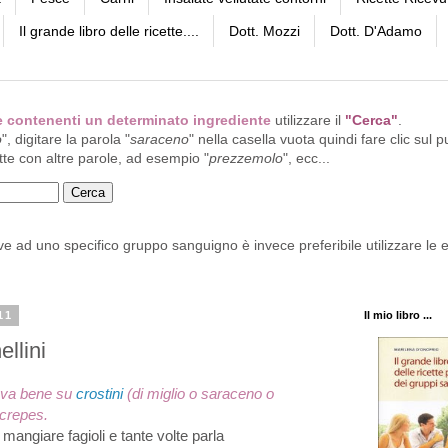
Il grande libro delle ricette....
Dott. Mozzi
Dott. D'Adamo
tte contenenti un determinato ingrediente
utilizzare il
"Cerca"
.
o
", digitare la parola "
saraceno
" nella casella vuota quindi fare clic sul p
tte con altre parole, ad esempio "
prezzemolo
", ecc...
ive ad uno specifico gruppo sanguigno è invece preferibile utilizzare le e
11
Il mio libro ...
ellini
 va bene su
crostini
(di miglio o saraceno o
 crepes.
 mangiare fagioli e tante volte parla