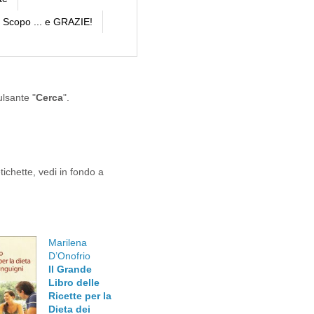
Scopo ... e GRAZIE!
ulsante "
Cerca
".
tichette, vedi in fondo a
Marilena
D’Onofrio
Il Grande
Libro delle
Ricette per la
Dieta dei