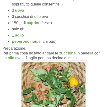
soprattutto quelle consentite..)
3
uova
3 cucchiai di
olio
evo
150gr di
caprino
fresco
sale qb,
1
aglio
peperoncino
(per chi può)
Preparazione:
Per prima cosa ho fatto andare le
zucchine
in padella con
un
olio
evo e 1 aglio per una decina di minuti,