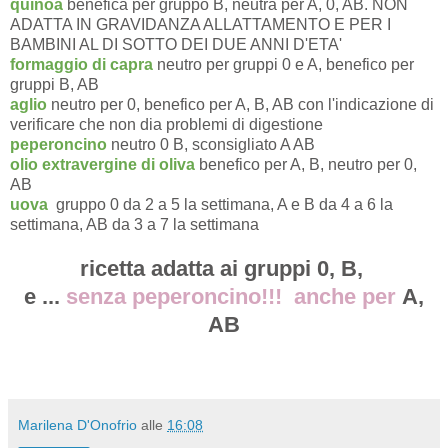
quinoa
benefica per gruppo B, neutra per A, 0, AB. NON
ADATTA IN GRAVIDANZA ALLATTAMENTO E PER I
BAMBINI AL DI SOTTO DEI DUE ANNI D'ETA'
formaggio di capra
neutro per gruppi 0 e A, benefico per
gruppi B, AB
aglio
neutro per 0, benefico per A, B, AB con l'indicazione di
verificare che non dia problemi di digestione
peperoncino
neutro 0 B, sconsigliato A AB
olio extravergine di oliva
benefico per A, B, neutro per 0,
AB
uova
gruppo 0 da 2 a 5 la settimana, A e B da 4 a 6 la
settimana, AB da 3 a 7 la settimana
ricetta adatta ai gruppi 0, B,
e ...
senza peperoncino!!! anche per
A,
AB
Marilena D'Onofrio
alle
16:08