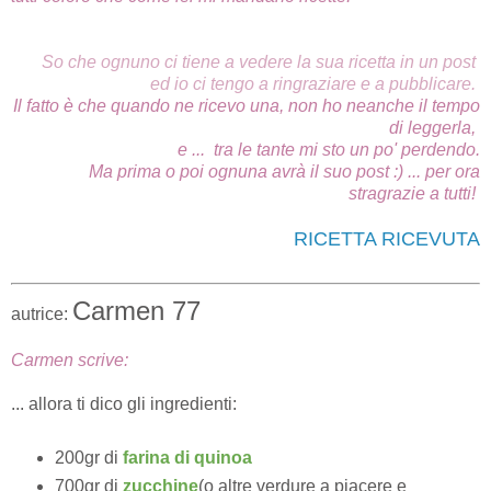
So che ognuno ci tiene a vedere la sua ricetta in un post
ed io ci tengo a ringraziare e a pubblicare.
Il fatto è che quando ne ricevo una
, non ho neanche il tempo
di leggerla,
e ...
tra le tante
mi sto un po' perdendo.
Ma prima o poi ognuna avrà il suo post :) ... per ora
s
tragrazie a tutti!
RICETTA RICEVUTA
Carmen 77
autrice:
Carmen scrive:
... allora ti dico gli ingredienti:
200gr di
farina di quinoa
700gr di
zucchine
(o altre verdure a piacere e