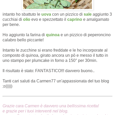
intanto ho sbattuto le
uova
con un pizzico di
sale
aggiunto 3
cucchiai di
olio
evo e spezzettato il
caprino
e amalgamato
per bene.
Ho aggiunto la farina di
quinoa
e un pizzico di peperoncino
calabro bello piccante!
Intanto le zucchine si erano freddate e le ho incorporate al
composto di quinoa, girato ancora un pò e messo il tutto in
uno stampo per plumcake in forno a 150° per 30min.
Il risultato è stato: FANTASTICO!!! davvero buono..
Tanti cari saluti da Carmen77 un'appassionata del tuo blog
;o)))))
Grazie cara Carmen è davvero una bellissima ricetta!
e grazie per i tuoi interventi nel blog.