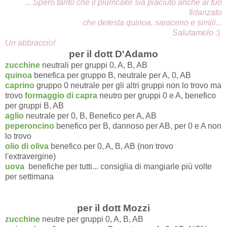
... Spero tanto che il plumcake sia piaciuto anche al tuo
fidanzato
che detesta quinoa, saraceno e simili...
Salutamelo
:)
Un abbraccio!
per il dott D'Adamo
zucchine
neutrali per gruppi 0, A, B, AB
quinoa
benefica per gruppo B, neutrale per A, 0, AB
caprino
gruppo 0 neutrale per gli altri gruppi non lo trovo ma
trovo
formaggio di capra
neutro per gruppi 0 e A, benefico
per gruppi B, AB
aglio
neutrale per 0, B, Benefico per A, AB
peperoncino
benefico per B, dannoso per AB, per 0 e A non
lo trovo
olio di oliva
benefico per 0, A, B, AB (non trovo
l'extravergine)
uova
benefiche per tutti... consiglia di mangiarle più volte
per settimana
per il dott Mozzi
zucchine
neutre per gruppi 0, A, B, AB