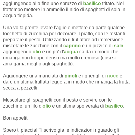
aggiungendo alla fine uno spruzzo di
basilico
tritato. Nel
frattempo mettere in ammollo il nido di spaghetti di soia in
acqua tiepida.
Una volta pronte levare l'aglio e mettere da parte qualche
tocchetto di zucchina per decorare il piatto, con le restanti
preparare il pesto. Utilizzando il frullatore ad immersione
miscelare le zucchine con il
caprino
e un pizzico di
sale
,
aggiungendo
olio
e un po' d'
acqua
calda in modo che
rimanga non troppo denso ma molto cremoso (così si
amalgama meglio agli spaghetti).
Aggiungere una manciata di
pinoli
e i gherigli di
noce
e
dare un ultima frullata leggera in modo che rimanga la frutta
secca a pezzetti.
Mescolare gli spaghetti con il pesto e servire con le
zucchine, un filo d'
olio
e un'ultima spolverata di
basilico
.
Bon appetit!
Spero ti piaccia! Ti scrivo già le indicazioni riguardo gli