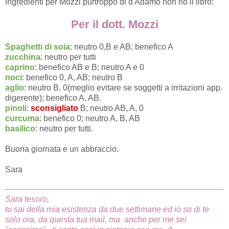
ingredienti per Mozzi purtroppo di d'Adamo non ho il libro:
Per il dott. Mozzi
Spaghetti di soia
: neutro 0,B e AB; benefico A
zucchina
: neutro per tutti
caprino
: benefico AB e B; neutro A e 0
noci
: benefico 0, A, AB; neutro B
aglio
: neutro B, 0(meglio evitare se soggetti a irritazioni app.
digerente); benefico A, AB.
pinoli
:
sconsigliato
B; neutro AB, A, 0
curcuma
: benefico 0; neutro A, B, AB
basilico
: neutro per tutti.
Buona giornata e un abbraccio.
Sara
Sara tesoro,
tu sai della mia esistenza da due settimane ed io so
di te
solo ora,
da questa tua mail,
ma
anche per me sei