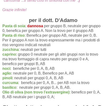
"carissima"...ti sento così in sintonia con me
:)
Grazie infinite!
per il dott. D'Adamo
Pasta di soia
:
dannosa
per gruppo B, neutrale per gruppo
0, benefica per gruppo A. Non la trovo per il gruppo AB
Pasta di riso
: Benefica per gruppo AB, neutrale per 0, B.
Per il gruppo A non la trovo espressamente ma i prodotti di
riso vengono indicati neutrali
zucchina
: neutrali per tutti
caprino
: gruppo 0 neutrale per gli altri gruppi non lo trovo
ma trovo formaggio di capra neutro per gruppi 0 e A,
benefico per gruppi B, AB
noci
: benefiche per 0, A, B, AB
aglio
: neutrale per 0, B, Benefico per A, AB
pinoli
: neutrali per gruppi 0, A, B, AB
curcuma
: benefica per 0, A, B... per AB non la trovo
basilico
: neutrale per gruppi 0, A, B, AB.
Olio di oliva (non trovo l’extravergine):
benefico per 0, A,
B, AB neutrale per i gruppi 0, A;