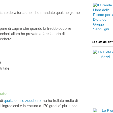
nte della torta che ti ho
mandato qualche giorno
pare di capire
che quando fa freddo occorre
uccheri allora
ho provato a fare la torta di
cchero!
La dieta del dot
e
e
tritate
nato
 di
quella con lo zucchero
ma ho frullato molto di
li
ingredienti e la cottura a 170 gradi e' piu' lunga