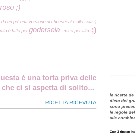
roso ;)
 da un po' una versione di cheesecake alla soia :)
godersela
;)
vita è fatta per
...mica per altro
esta è una torta priva delle
che ci si aspetta di solito...
...
le ricette de
dieta dei g
RICETTA RICEVUTA
sono present
le regole de
alle combin
Con 3 ricette in