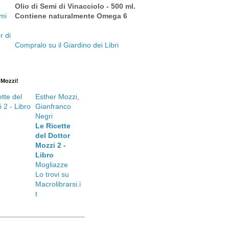
Olio di Semi di Vinacciolo - 500 ml.
Contiene naturalmente Omega 6
Compralo su il Giardino dei Libri
. Mozzi!
Esther Mozzi
,
Gianfranco
Negri
Le Ricette
del Dottor
Mozzi 2 -
Libro
Mogliazze
Lo trovi su
Macrolibrarsi.i
t