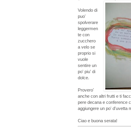
Volendo di
puo'
spolverare
leggermen
te con
zucchero
a velo se
proprio si
vuole
sentire un
po' piu' di
dolce.
Provero'
anche con altri
frutti e ti f
pere
decana e conference ch
aggiungere un po' d'uvetta 
Ciao e buona
serata!