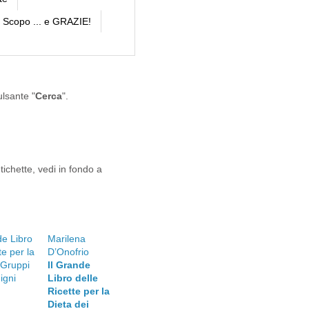
Scopo ... e GRAZIE!
ulsante "
Cerca
".
tichette, vedi in fondo a
Marilena
D’Onofrio
Il Grande
Libro delle
Ricette per la
Dieta dei