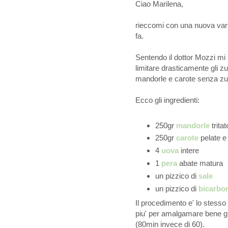
Ciao Marilena,
rieccomi con una nuova varia
fa.
Sentendo il dottor Mozzi mi 
limitare drasticamente gli z
mandorle e carote senza zu
Ecco
gli ingredienti:
250gr
mandorle
tritat
250gr
carote
pelate 
4
uova
intere
1
pera
abate matura
un pizzico di
sale
un
pizzico di
bicarbo
Il procedimento e' lo stesso
piu' per amalgamare bene g
(80min invece di
60).