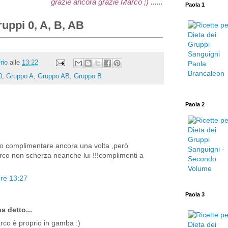
grazie ancora grazie Marco ;) ......
Paola 1
gruppi 0, A, B, AB
rio
alle
13:22
0
,
Gruppo A
,
Gruppo AB
,
Gruppo B
Paola 2
o complimentare ancora una volta ,però
rco non scherza neanche lui !!!complimenti a
ore 13:27
Paola 3
a detto...
arco è proprio in gamba :)