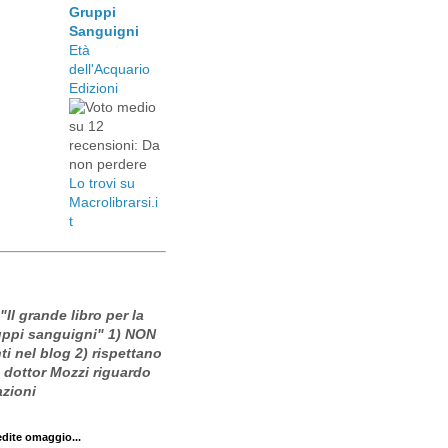
Gruppi
Sanguigni
Età
dell'Acquario
Edizioni
Lo trovi su
Macrolibrarsi.i
t
 "Il grande libro per la
ruppi sanguigni" 1) NON
i nel blog 2) rispettano
l dottor Mozzi riguardo
azioni
edite omaggio...