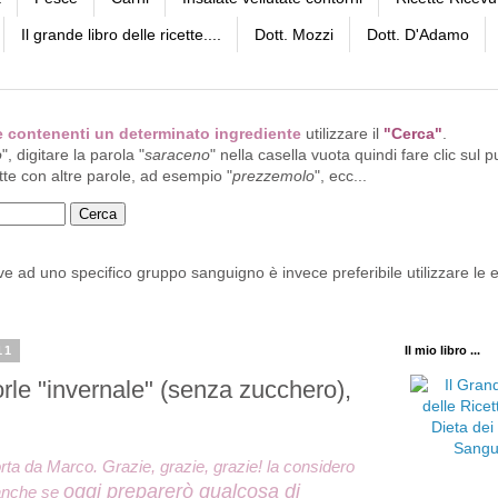
Il grande libro delle ricette....
Dott. Mozzi
Dott. D'Adamo
tte contenenti un determinato ingrediente
utilizzare il
"Cerca"
.
o
", digitare la parola "
saraceno
" nella casella vuota quindi fare clic sul p
tte con altre parole, ad esempio "
prezzemolo
", ecc...
ive ad uno specifico gruppo sanguigno è invece preferibile utilizzare le e
11
Il mio libro ...
le "invernale​" (senza zucchero),
rta da Marco. Grazie, grazie, grazie! la considero
oggi preparerò qualcosa di
 anche se