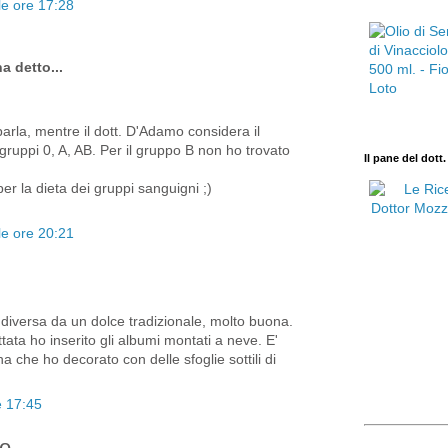
e ore 17:28
a detto...
parla, mentre il dott. D'Adamo considera il
gruppi 0, A, AB. Per il gruppo B non ho trovato
Il pane del dott
er la dieta dei gruppi sanguigni ;)
e ore 20:21
diversa da un dolce tradizionale, molto buona.
rittata ho inserito gli albumi montati a neve. E'
na che ho decorato con delle sfoglie sottili di
e 17:45
o