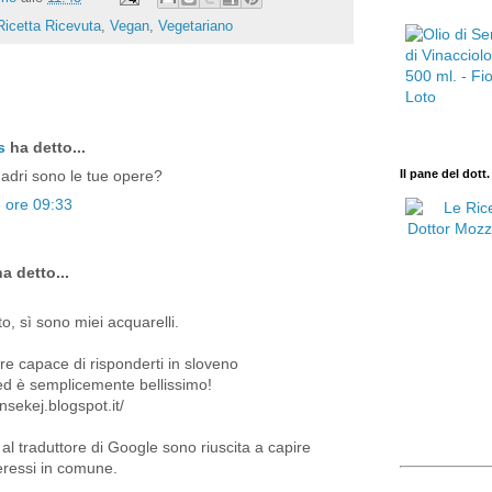
Ricetta Ricevuta
,
Vegan
,
Vegetariano
s
ha detto...
Il pane del dott
quadri sono le tue opere?
e ore 09:33
a detto...
o, sì sono miei acquarelli.
re capace di risponderti in sloveno
..ed è semplicemente bellissimo!
nsekej.blogspot.it/
e al traduttore di Google sono riuscita a capire
eressi in comune.