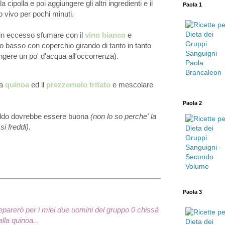
cipolla e poi aggiungere gli altri ingredienti e il
Paola 1
 vivo per pochi minuti.
 in eccesso sfumare con il
vino bianco
e
o basso con coperchio girando di tanto in tanto
ngere un po' d'acqua all'occorrenza).
la
quinoa
ed il
prezzemolo tritato
e mescolare
Paola 2
eddo dovrebbe essere buona
(non lo so perche' la
i freddi).
Paola 3
eparerò per i miei due uomini del gruppo 0 chissà
lla quinoa...