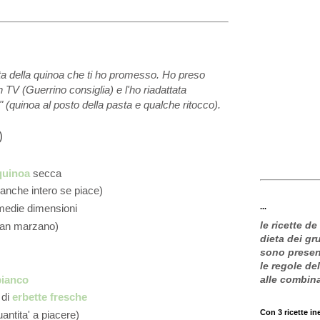
tta della quinoa che ti ho promesso. Ho preso
n TV (Guerrino consiglia) e l'ho riadattata
" (quinoa al posto della pasta e qualche ritocco).
)
quinoa
secca
anche intero se piace)
...
 medie dimensioni
le ricette de
san marzano)
dieta dei g
sono present
le regole de
bianco
alle combin
 di
erbette fresche
Con 3 ricette in
uantita' a piacere)