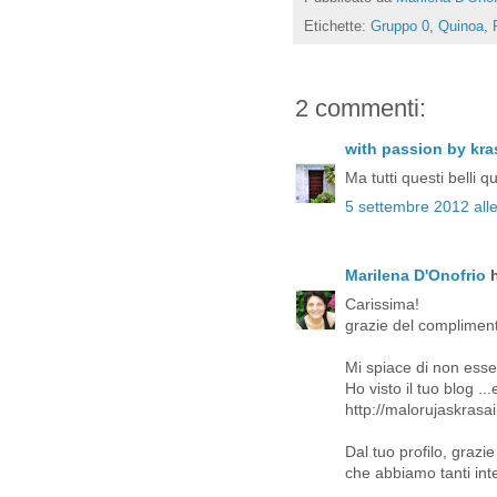
Etichette:
Gruppo 0
,
Quinoa
,
2 commenti:
with passion by kra
Ma tutti questi belli 
5 settembre 2012 all
Marilena D'Onofrio
h
Carissima!
grazie del compliment
Mi spiace di non esse
Ho visto il tuo blog .
http://malorujaskrasai
Dal tuo profilo, grazi
che abbiamo tanti int