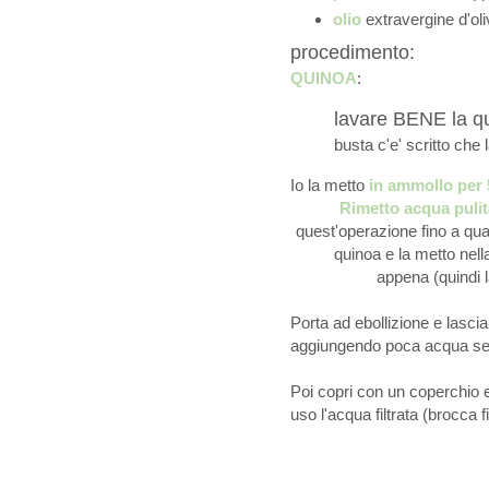
olio
extravergine d'oli
procedimento:
QUINOA
:
lavare BENE la q
busta c'e' scritto che l
Io la metto
in ammollo per 
Rimetto acqua pulit
quest'operazione fino a q
quinoa e la metto nel
appena (quindi l
Porta ad ebollizione e lasci
aggiungendo poca acqua se
Poi copri con un coperchio e
uso l'acqua filtrata (brocca 