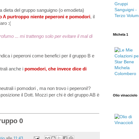
lla dieta del gruppo sanguigno (o emodieta)
 A purtroppo niente peperoni e pomodori
, il
aro :(
Michela 1
fumo ... mi trattengo solo per evitare il mal di
dica i peperoni come benefici per il gruppo B e
trali anche i
pomodori, che invece dice di
neutrali i pomodori , ma non trovo i peperoni!?
posizione il Dott. Mozzi per chi è del gruppo AB è
Olio vinacciolo
gruppo 0
rio
alle
11:43