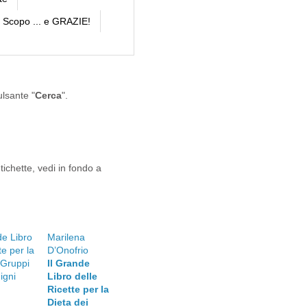
Scopo ... e GRAZIE!
ulsante "
Cerca
".
tichette, vedi in fondo a
Marilena
D’Onofrio
Il Grande
Libro delle
Ricette per la
Dieta dei