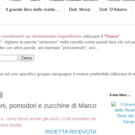
Il grande libro delle ricette....
Dott. Mozzi
Dott. D'Adamo
tte contenenti un determinato ingrediente
utilizzare il
"Cerca"
.
o
", digitare la parola "
saraceno
" nella casella vuota quindi fare clic sul p
tte con altre parole, ad esempio "
prezzemolo
", ecc...
ive ad uno specifico gruppo sanguigno è invece preferibile utilizzare le e
1
Il mio libro ...
ni, pomodori e zucchine di Marco
co, come forse avrete già visto, ci ha mandato nei
ora ricetta.
RICETTA RICEVUTA