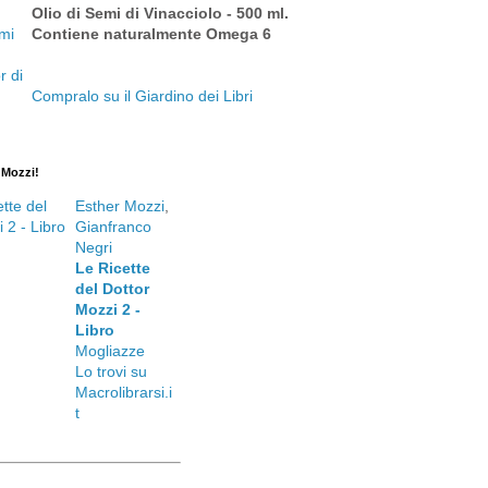
Olio di Semi di Vinacciolo - 500 ml.
Contiene naturalmente Omega 6
Compralo su il Giardino dei Libri
. Mozzi!
Esther Mozzi
,
Gianfranco
Negri
Le Ricette
del Dottor
Mozzi 2 -
Libro
Mogliazze
Lo trovi su
Macrolibrarsi.i
t