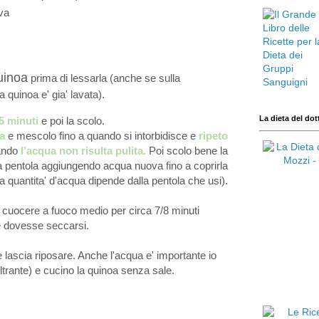
va
uinoa
prima di lessarla (anche se sulla
a quinoa e' gia' lavata).
La dieta del dot
5 minuti
e poi la scolo.
a
e mescolo fino a quando si intorbidisce e
ripeto
uando
l'acqua non risulta puli
ta.
Poi scolo bene la
la pentola aggiungendo acqua nuova fino a coprirla
a quantita' d'acqua dipende dalla pentola che usi).
a cuocere a fuoco medio per circa 7/8 minuti
 dovesse seccarsi.
 lascia riposare. Anche l'acqua e' importante io
filtrante) e cucino la quinoa senza sale.