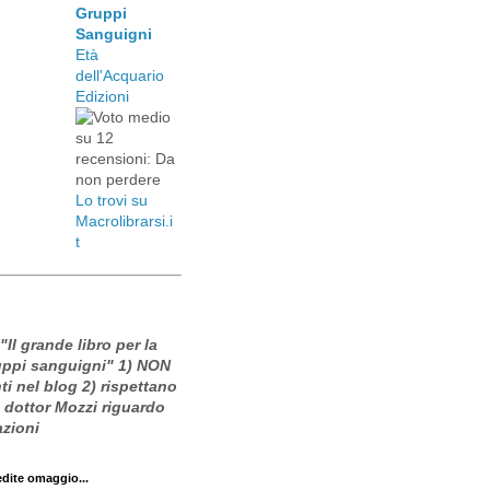
Gruppi
Sanguigni
Età
dell'Acquario
Edizioni
Lo trovi su
Macrolibrarsi.i
t
 "Il grande libro per la
ruppi sanguigni" 1) NON
i nel blog 2) rispettano
l dottor Mozzi riguardo
azioni
edite omaggio...