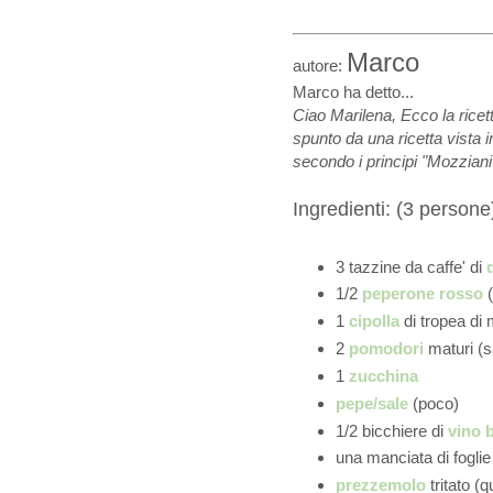
Marco
autore:
Marco ha detto...
Ciao Marilena,
Ecco la rice
spunto da una ricetta vista i
secondo i principi "Mozziani
Ingredienti: (3 persone
3 tazzine da caffe' di
1/2
peperone rosso
(
1
cipolla
di tropea di
2
pomodori
maturi (
1
zucchina
pepe/sale
(poco)
1/2 bicchiere di
vino 
una manciata di foglie
prezzemolo
tritato (q